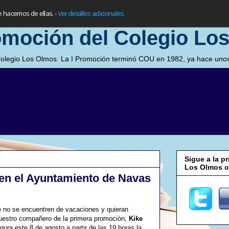
e hacemos de ellas.
-
Ver detalles adicionales
omoción del Colegio Lo
Colegio Los Olmos. La I Promoción terminó COU en 1982, ya hace unos
Sigue a la p
Los Olmos o 
en el Ayuntamiento de Navas
e no se encuentren de vacaciones y quieran
 nuestro compañero de la primera promoción,
Kike
ugura este 8 de agosto a partir de las 19 horas la