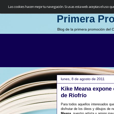
Las cookies hacen mejor tu navegación. Si usas esta web aceptas el uso qu
Primera Pr
Blog de la primera promoción del 
lunes, 8 de agosto de 2011
Kike Meana expone 
de Riofrío
Para todos aquellos interesados qu
disfrutar de los óleos y dibujos de
Meana
, nuestro artista y amigo ina