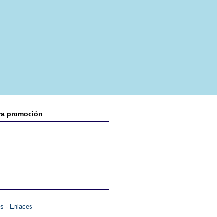
era promoción
os
-
Enlaces