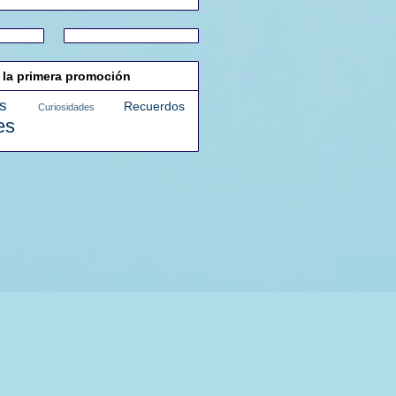
 la primera promoción
s
Recuerdos
Curiosidades
es