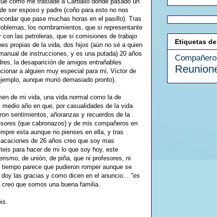
í fue como me traslade a Carballo donde pasado un
de ser esposo y padre (coño para esto no nos
ecordar que pase muchas horas en el pasillo). Tras
roblemas, los nombramientos, que si representante
r con las petroleras, que si comisiones de trabajo
Etiquetas de
es propias de la vida, dos hijos (aún no sé a quien
 manual de instrucciones, y es una putada) 20 años
Compañero
dres, la desaparición de amigos entrañables
Reunion
cionar a alguien muy especial para mi, Víctor de
ejemplo, aunque murió demasiado pronto).
men de mi vida, una vida normal como la de
medio año en que, por casualidades de la vida
ron sentimientos, añoranzas y recuerdos de la
ofesores (que cabronazos) y de mis compañeros en
iempre esta aunque no pienses en ella, y tras
 vacaciones de 26 años creo que soy mas
steis para hacer de mi lo que soy hoy, este
ismo, de unión, de piña, que ni profesores, ni
 el tiempo parece que pudieron romper aunque se
 doy las gracias y como dicen en el anuncio...
"es
 creo que somos una buena familia.
is.