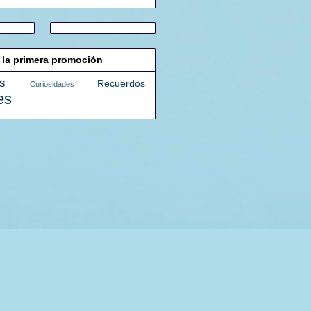
 la primera promoción
s
Recuerdos
Curiosidades
es