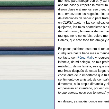
me ficho para trabajar con el, y as
año me case y empezó la aventura 
dieron clase o al menos eso creo, r
eso, empezaron los negocios, los p
de estaciones de servicio para trata
en CEPSA ...etc; y las complicacion
quejarme, los mios aparecieron sin
de matrimonio, la muerte de mis pa
(aunque no lo conocíais, quiero men
Pablos, que ante todo fue amigo y 
En pocas palabras este era el resu
cualquiera hasta hace más o menos 
contacte con
Pérez Mallo
y resurgie
infancia, de mi colegio, de mis pr
realidad... de mi familia, esa que s
reunirnos después de estas largas
consciente de lo importante que fui
sentimiento de amistad, de compañer
directores, ni la propia distancia y
empeñaran en intentarlo, por eso os
lo que somos, no lo que tenemos"
y
un abrazo, ya sabéis donde me tené