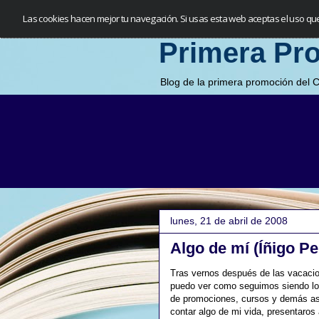
Las cookies hacen mejor tu navegación. Si usas esta web aceptas el uso qu
Primera Pr
Blog de la primera promoción del 
lunes, 21 de abril de 2008
Algo de mí (Íñigo Pe
Tras vernos después de las vacacio
puedo ver como seguimos siendo los
de promociones, cursos y demás as
contar algo de mi vida, presentaros 